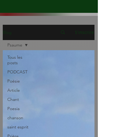
S'inscrire
Blog
Psaume
Tous les
posts
PODCAST
Poésie
Article
Chant
Poesia
chanson
saint esprit
Prière