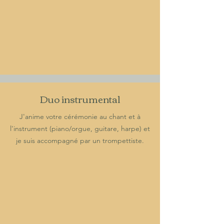
Duo instrumental
J'anime votre cérémonie au chant et à
l'instrument (piano/orgue, guitare, harpe) et
je suis accompagné par un trompettiste.