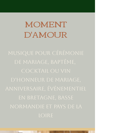
MOMENT
D'AMOUR
Musique pour cérémonie
de mariage, baptême,
Cocktail ou Vin
d'honneur de mariage,
Anniversaire, événementiel
en Bretagne, Basse
Normandie et Pays de la
Loire