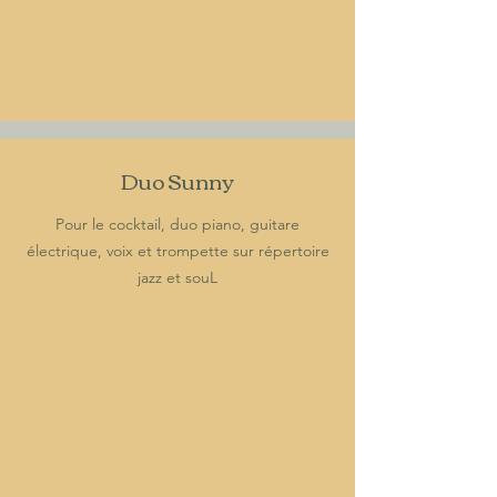
Duo Sunny
Pour le cocktail, duo piano, guitare
électrique, voix et trompette sur répertoire
jazz et souL