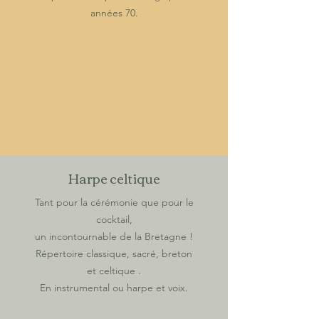
années 70.
Harpe celtique
Tant pour la cérémonie que pour le
cocktail,
un incontournable de la Bretagne !
Répertoire classique, sacré, breton
et celtique .
En instrumental ou harpe et voix.