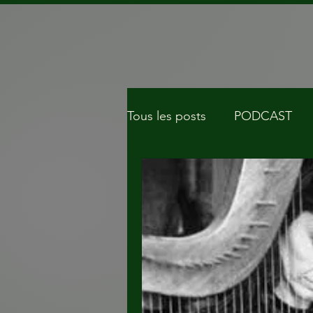
Tous les posts
PODCAST
chanson
saint esprit
Musique mariage
Musiq
Psaume
Poésie en franç