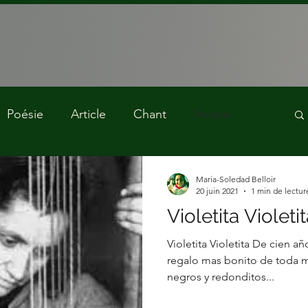
Poésie
Article
Chant
Poesia
Prière
Harpe celtique
Mariage
Maria-Soledad Belloir
20 juin 2021
1 min de lectur
Violetita Violeti
ue cérémonie de mariage
Musique sacrée
Violetita Violetita De cien a
regalo mas bonito de toda mi 
negros y redonditos...
ais
Poésie chretienne
Poésie sacrée