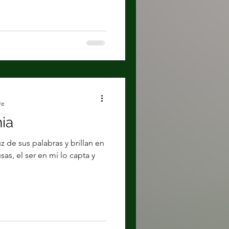
re
ia
 de sus palabras y brillan en
sas, el ser en mí lo capta y