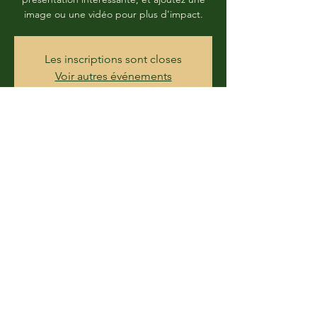
image ou une vidéo pour plus d'impact.
Les inscriptions sont closes
Voir autres événements
Heure et lieu
DATE À DÉTERMINER
LIEU À DÉTERMINER
Partager cet événement