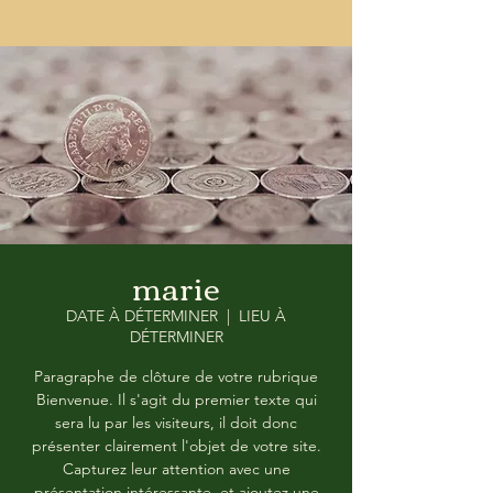
marie
DATE À DÉTERMINER
  |  
LIEU À
DÉTERMINER
Paragraphe de clôture de votre rubrique
Bienvenue. Il s'agit du premier texte qui
sera lu par les visiteurs, il doit donc
présenter clairement l'objet de votre site.
Capturez leur attention avec une
présentation intéressante, et ajoutez une