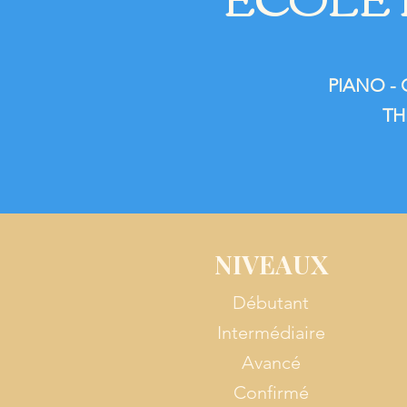
PIANO - 
TH
NIVEAUX
Débutant
Intermédiaire
Avancé
Confirmé