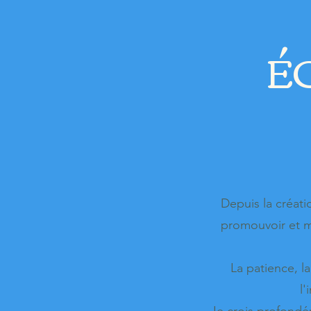
É
Depuis la créati
promouvoir et m
La patience, la
l'