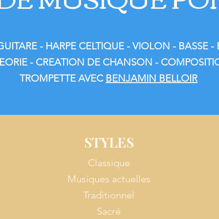
GUITARE - HARPE CELTIQUE - VIOLON - BASSE -
EORIE - CREATION DE CHANSON - COMPOSITI
TROMPETTE AVEC
BENJAMIN BELLOIR
STYLES
Classique
Musiques actuelles
Traditionnel
Sacré