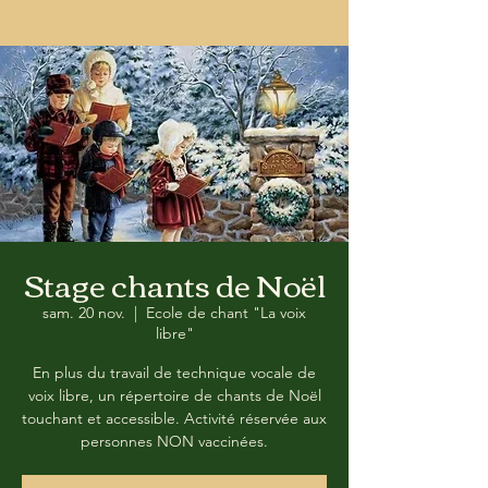
Stage chants de Noël
sam. 20 nov.
  |  
Ecole de chant "La voix
libre"
En plus du travail de technique vocale de
voix libre, un répertoire de chants de Noël
touchant et accessible. Activité réservée aux
personnes NON vaccinées.