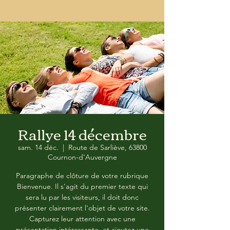
Rallye 14 décembre
sam. 14 déc.
  |  
Route de Sarliève, 63800
Cournon-d'Auvergne
Paragraphe de clôture de votre rubrique
Bienvenue. Il s'agit du premier texte qui
sera lu par les visiteurs, il doit donc
présenter clairement l'objet de votre site.
Capturez leur attention avec une
présentation intéressante, et ajoutez une