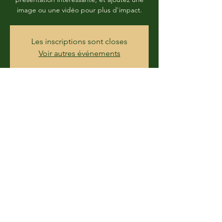
image ou une vidéo pour plus d'impact.
Les inscriptions sont closes
Voir autres événements
Heure et lieu
14 déc. 2019, 20:00 – 16 déc. 2019, 01:00
Route de Sarliève, 63800 Cournon-
d'Auvergne
Partager cet événement