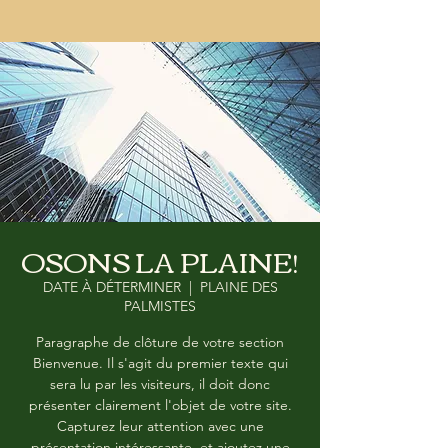
OSONS LA PLAINE!
DATE À DÉTERMINER
  |  
PLAINE DES
PALMISTES
Paragraphe de clôture de votre section
Bienvenue. Il s'agit du premier texte qui
sera lu par les visiteurs, il doit donc
présenter clairement l'objet de votre site.
Capturez leur attention avec une
présentation intéressante, et ajoutez une