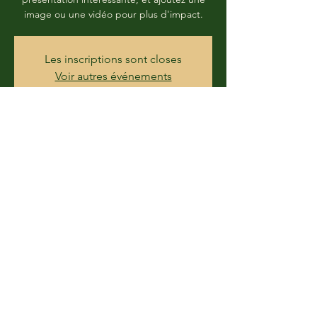
image ou une vidéo pour plus d'impact.
Les inscriptions sont closes
Voir autres événements
Heure et lieu
DATE À DÉTERMINER
PLAINE DES PALMISTES
Partager cet événement