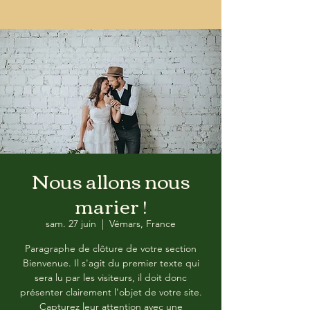
Nous allons nous
marier !
sam. 27 juin
  |  
Vémars, France
Paragraphe de clôture de votre section
Bienvenue. Il s'agit du premier texte qui
sera lu par les visiteurs, il doit donc
présenter clairement l'objet de votre site.
Capturez leur attention avec une