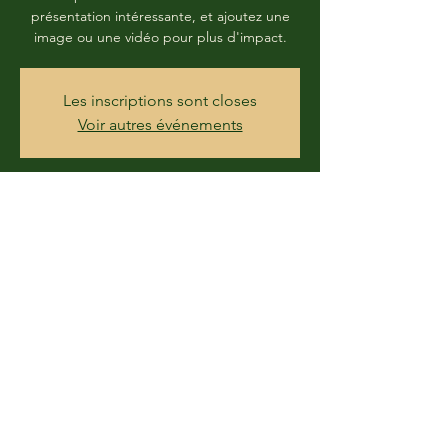
présentation intéressante, et ajoutez une
image ou une vidéo pour plus d'impact.
Les inscriptions sont closes
Voir autres événements
Heure et lieu
27 juin 2020, 16:00
Vémars, France
Partager cet événement