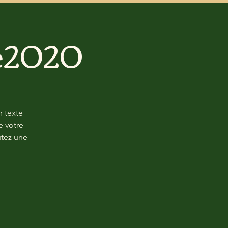
e2020
r texte
e votre
utez une