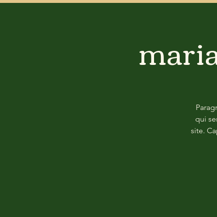
mari
Paragr
qui se
site. C