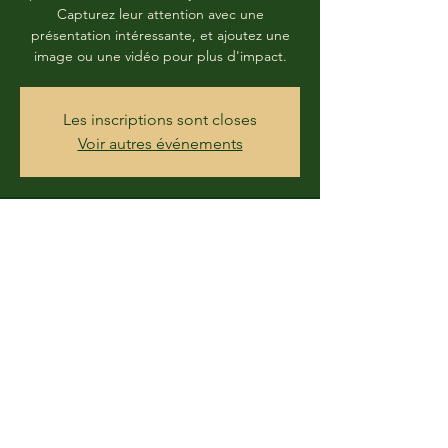
Capturez leur attention avec une
présentation intéressante, et ajoutez une
image ou une vidéo pour plus d'impact.
Les inscriptions sont closes
Voir autres événements
Heure et lieu
05 sept. 2020, 15:30
130 Place D'Amboise, Sainte-Julie, QC J3E
2N9, Canada
Partager cet événement