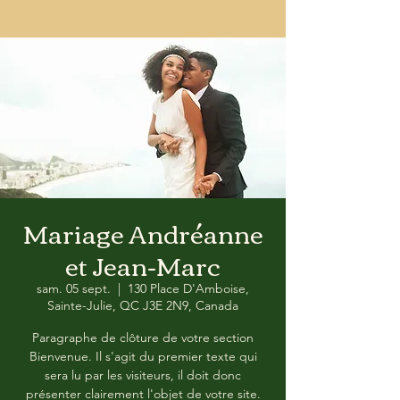
Mariage Andréanne
et Jean-Marc
sam. 05 sept.
  |  
130 Place D'Amboise,
Sainte-Julie, QC J3E 2N9, Canada
Paragraphe de clôture de votre section
Bienvenue. Il s'agit du premier texte qui
sera lu par les visiteurs, il doit donc
présenter clairement l'objet de votre site.