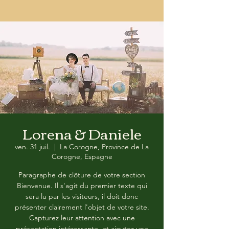
Lorena & Daniele
ven. 31 juil.
  |  
La Corogne, Province de La
Corogne, Espagne
Paragraphe de clôture de votre section
Bienvenue. Il s'agit du premier texte qui
sera lu par les visiteurs, il doit donc
présenter clairement l'objet de votre site.
Capturez leur attention avec une
présentation intéressante, et ajoutez une