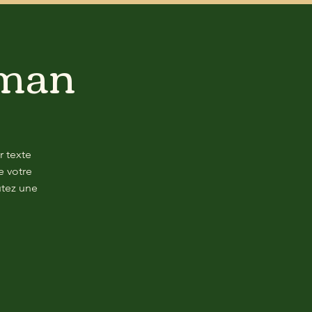
éman
r texte
e votre
utez une