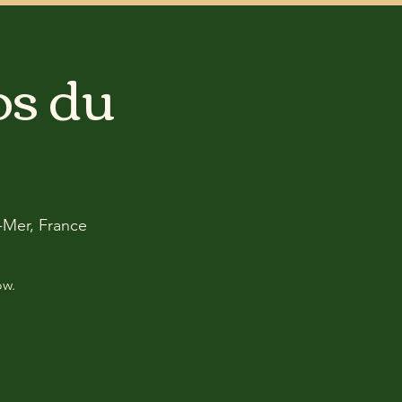
s du
-Mer, France
ow.