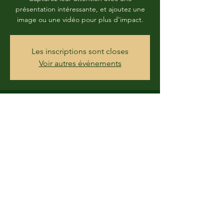
présentation intéressante, et ajoutez une
image ou une vidéo pour plus d'impact.
Les inscriptions sont closes
Voir autres événements
Heure et lieu
14 mars 2020, 09:00 – 15 mars 2020, 20:00
Royal Léopold Club, Avenue Dupuich 42,
1180 Bruxelles - Uccle, Belgique
Partager cet événement