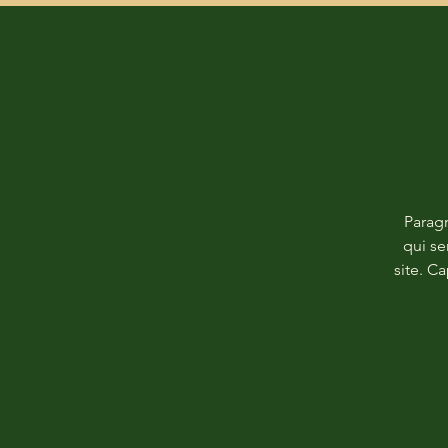
Paragr
qui se
site. C