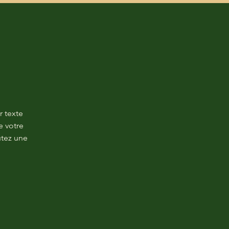
r texte
e votre
utez une