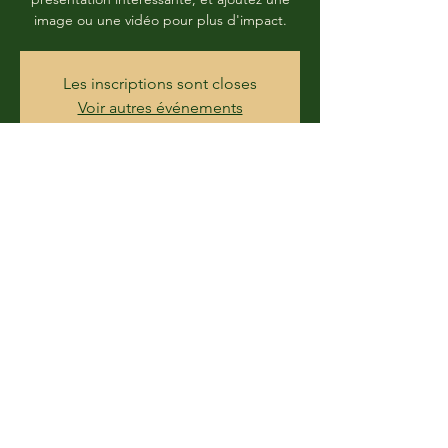
image ou une vidéo pour plus d'impact.
Les inscriptions sont closes
Voir autres événements
Heure et lieu
DATE À DÉTERMINER
LIEU À DÉTERMINER
Partager cet événement