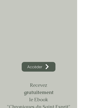
Accèder
Recevez
gratuitement
le Ebook
"Chroniques du Saint Esprit"