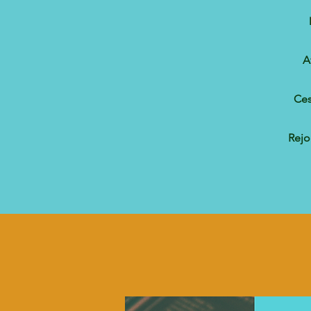
A
Ces
Rejo