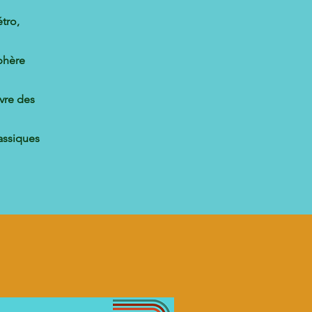
tro,
phère
ivre des
assiques