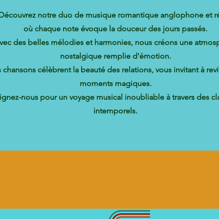
Découvrez notre duo de musique romantique anglophone et ré
où chaque note évoque la douceur des jours passés.
vec des belles mélodies et harmonies, nous créons une atmos
nostalgique remplie d'émotion.
 chansons célèbrent la beauté des relations, vous invitant à rev
moments magiques.
ignez-nous pour un voyage musical inoubliable à travers des cl
intemporels.