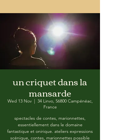
un criquet dans la
mansarde
Wed 13 Nov
  |  
34 Linvo, 56800 Campénéac,
France
spectacles de contes, marionnettes,
essentiellement dans le domaine
fantastique et onirique. ateliers expressions
scénique, contes, marionnettes possible