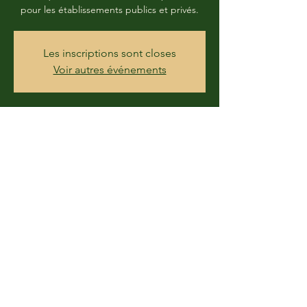
pour les établissements publics et privés.
Les inscriptions sont closes
Voir autres événements
Time & Location
13 Nov 2019, 10:30
34 Linvo, 56800 Campénéac, France
Share this event