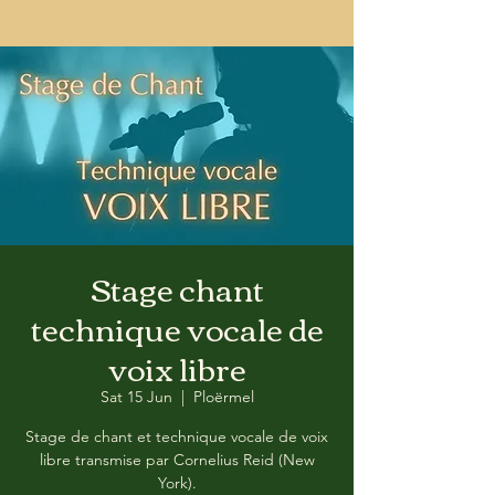
Stage chant
technique vocale de
voix libre
Sat 15 Jun
  |  
Ploërmel
Stage de chant et technique vocale de voix
libre transmise par Cornelius Reid (New
York).