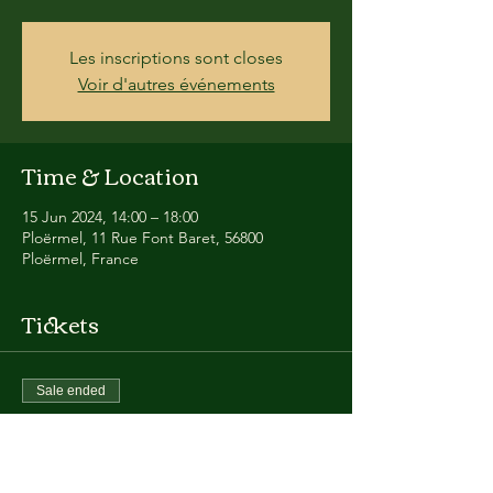
Les inscriptions sont closes
Voir d'autres événements
Time & Location
15 Jun 2024, 14:00 – 18:00
Ploërmel, 11 Rue Font Baret, 56800
Ploërmel, France
Tickets
Sale ended
Ticket type
Stage chant technique vocale