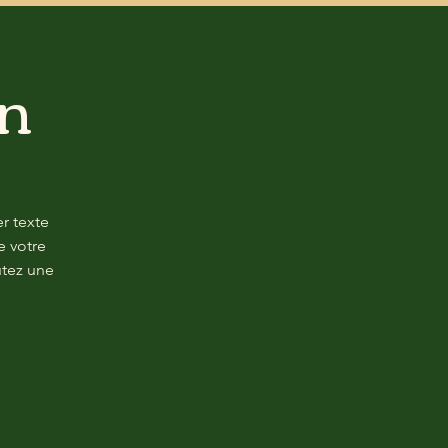
on
r texte
e votre
utez une