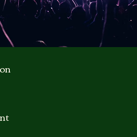
ion
ent