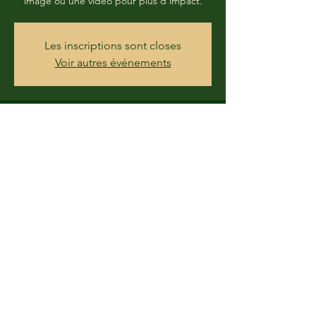
image ou une vidéo pour plus d'impact.
Les inscriptions sont closes
Voir autres événements
Time & Location
26 Nov 2019, 19:00
Paris, France
Share this event