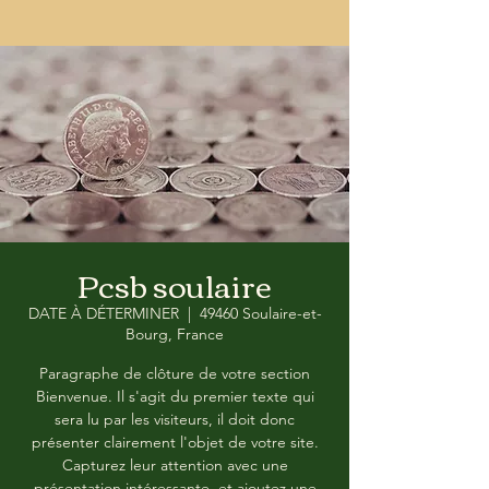
Pcsb soulaire
DATE À DÉTERMINER
  |  
49460 Soulaire-et-
Bourg, France
Paragraphe de clôture de votre section
Bienvenue. Il s'agit du premier texte qui
sera lu par les visiteurs, il doit donc
présenter clairement l'objet de votre site.
Capturez leur attention avec une
présentation intéressante, et ajoutez une