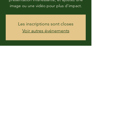
image ou une vidéo pour plus d'impact.
Les inscriptions sont closes
Voir autres événements
Time & Location
DATE À DÉTERMINER
49460 Soulaire-et-Bourg, France
Share this event