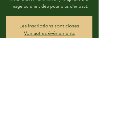
image ou une vidéo pour plus d'impact.
Les inscriptions sont closes
Voir autres événements
Time & Location
DATE À DÉTERMINER
LIEU À DÉTERMINER
Share this event