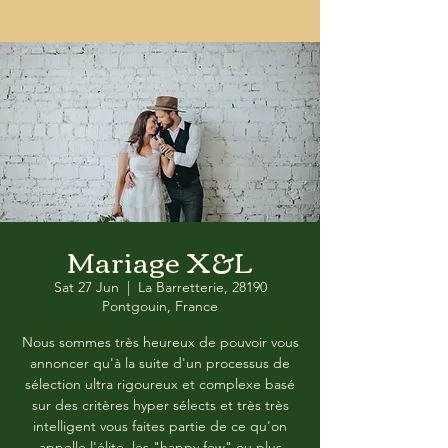
Mariage X&L
Sat 27 Jun
  |  
La Barretterie, 28190
Pontgouin, France
Nous sommes très heureux de pouvoir vous
annoncer qu'à la suite d'un processus de
sélection ultra rigoureux et complexe basé
sur des critères hyper sélects et très très
intelligent vous faites partie de ce qu'on
appelle l'élite, les "happy few" ou plus