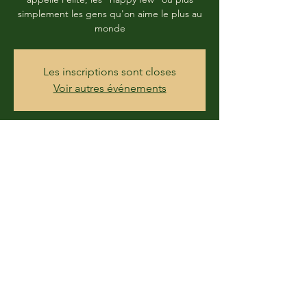
simplement les gens qu'on aime le plus au
monde
Les inscriptions sont closes
Voir autres événements
Time & Location
27 Jun 2020, 16:00
La Barretterie, 28190 Pontgouin, France
Share this event