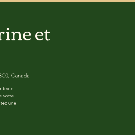
ine et
 3C0, Canada
r texte
e votre
utez une