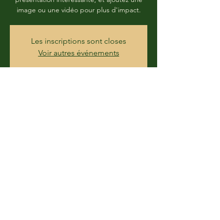
image ou une vidéo pour plus d'impact.
Les inscriptions sont closes
Voir autres événements
Time & Location
13 Jul 2020, 14:00
Domaine de la Cloche 17 lieu dit Ozée
28400 MARGON
Share this event