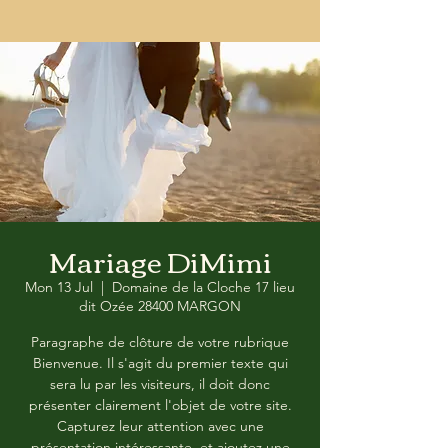
Mariage DiMimi
Mon 13 Jul
  |  
Domaine de la Cloche 17 lieu
dit Ozée 28400 MARGON
Paragraphe de clôture de votre rubrique
Bienvenue. Il s'agit du premier texte qui
sera lu par les visiteurs, il doit donc
présenter clairement l'objet de votre site.
Capturez leur attention avec une
présentation intéressante, et ajoutez une