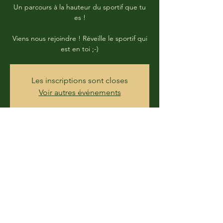
Un parcours à la hauteur du sportif que tu
es !
Viens nous rejoindre ! Réveille le sportif qui
est en toi ;-)
Les inscriptions sont closes
Voir autres événements
Time & Location
25 Jul 2020, 05:00
Place de l'Hôtel de ville, 03200 Vichy, France
Share this event