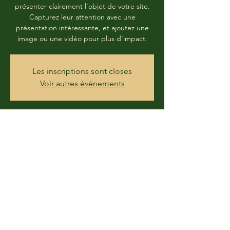
présenter clairement l'objet de votre site.
Capturez leur attention avec une
présentation intéressante, et ajoutez une
image ou une vidéo pour plus d'impact.
Les inscriptions sont closes
Voir autres événements
Time & Location
31 May 2020, 08:00
Base de loisirs de La Ramée, 21 Chemin de
Larramet, 31170 Tournefeuille, France
Share this event