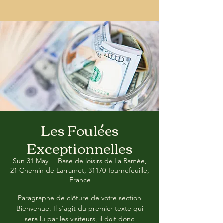
Les Foulées
Exceptionnelles
Sun 31 May
  |  
Base de loisirs de La Ramée,
21 Chemin de Larramet, 31170 Tournefeuille,
France
Paragraphe de clôture de votre section
Bienvenue. Il s'agit du premier texte qui
sera lu par les visiteurs, il doit donc