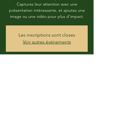
Capturez leur attention avec une
présentation intéressante, et ajoutez une
image ou une vidéo pour plus d'impact.
Les inscriptions sont closes
Voir autres événements
Time & Location
DATE À DÉTERMINER
3 Rue de la Gare, 67700 Monswiller, France
Share this event