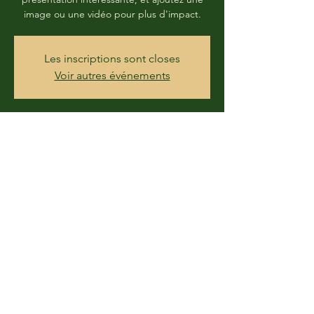
image ou une vidéo pour plus d'impact.
Les inscriptions sont closes
Voir autres événements
Time & Location
23 May 2020, 13:00
Chemin du Lac, Longueuil, QC, Canada
Share this event