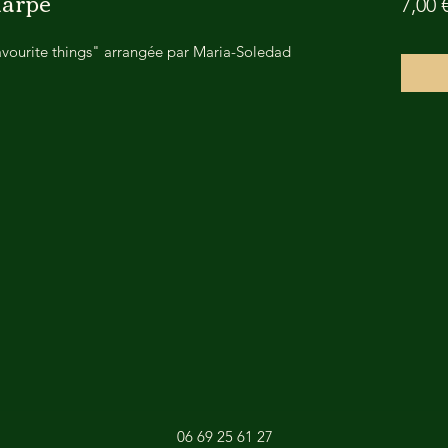
harpe
7,00 
avourite things" arrangée par Maria-Soledad
06 69 25 61 27