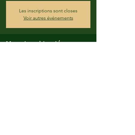
Les inscriptions sont closes
Voir autres événements
Horario y ubicación
26 sept 2020, 15:30 – 27 sept 2020, 16:00
Lieu Dit Le Vaujoly, 28190 Courville-sur-Eure,
France
Compartir este evento