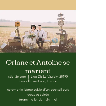
Orlane et Antoine se
marient
sáb, 26 sept
  |  
Lieu Dit Le Vaujoly, 28190
Courville-sur-Eure, France
cérémonie laïque suivie d'un cocktail puis
repas et soirée
brunch le lendemain midi