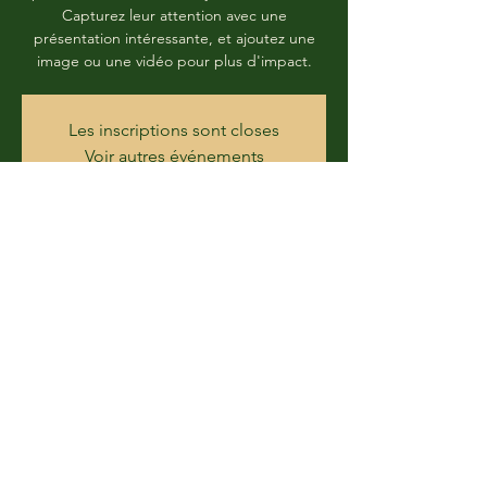
Capturez leur attention avec une
présentation intéressante, et ajoutez une
image ou une vidéo pour plus d'impact.
Les inscriptions sont closes
Voir autres événements
Horario y ubicación
12 nov 2019, 19:30
areare . rue wahran . rue roudah
Compartir este evento