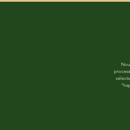
Nous
process
sélects
"hap