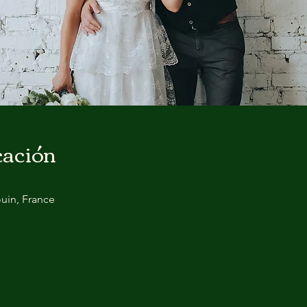
cación
ouin, France