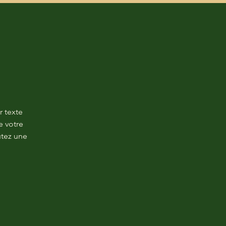
r texte
e votre
utez une