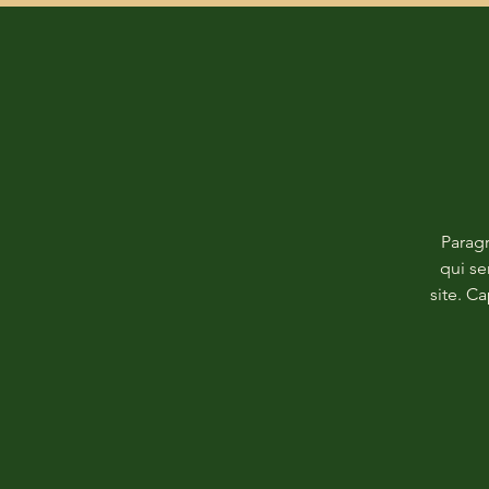
Paragr
qui se
site. C