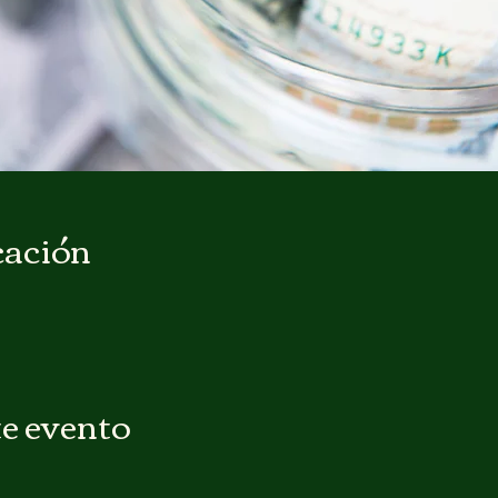
cación
e evento