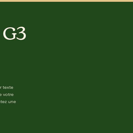
 G3
r texte
e votre
utez une