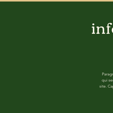
in
Paragr
qui se
site. C