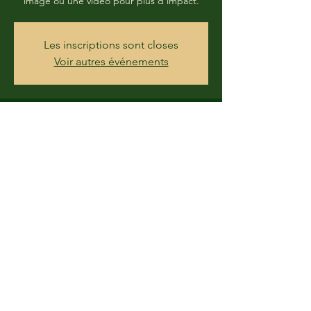
image ou une vidéo pour plus d'impact.
Les inscriptions sont closes
Voir autres événements
Horario y ubicación
DATE À DÉTERMINER
Vietnam
Compartir este evento