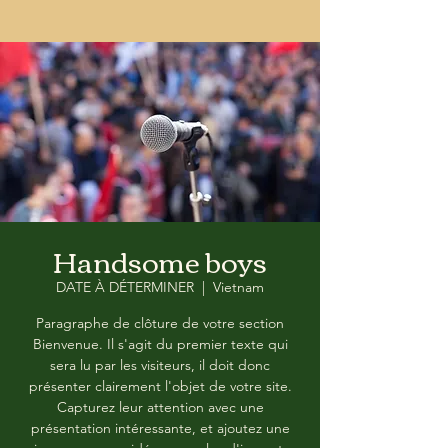
Handsome boys
DATE À DÉTERMINER
  |  
Vietnam
Paragraphe de clôture de votre section
Bienvenue. Il s'agit du premier texte qui
sera lu par les visiteurs, il doit donc
présenter clairement l'objet de votre site.
Capturez leur attention avec une
présentation intéressante, et ajoutez une