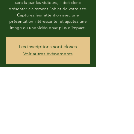
sera lu par les visiteurs, il doit donc
présenter clairement l'objet de votre site.
Capturez leur attention avec une
présentation intéressante, et ajoutez une
image ou une vidéo pour plus d'impact.
Les inscriptions sont closes
Voir autres événements
Horario y ubicación
18 dic 2019, 9:00 – 17:00
26 Boulevard Heurteloup, 37000 Tours,
France