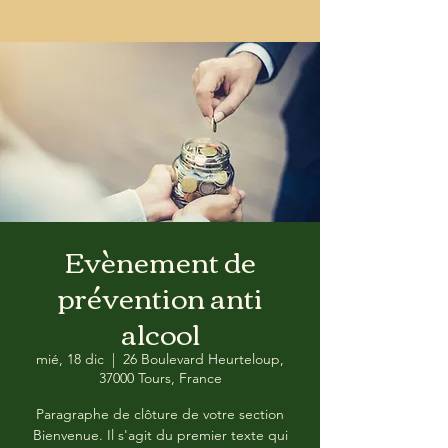
Evènement de
prévention anti
alcool
mié, 18 dic
  |  
26 Boulevard Heurteloup,
37000 Tours, France
Paragraphe de clôture de votre section
Bienvenue. Il s'agit du premier texte qui