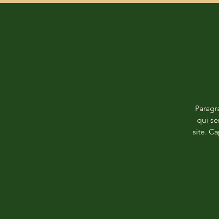
Paragr
qui se
site. C