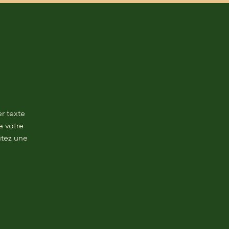
r texte
e votre
utez une