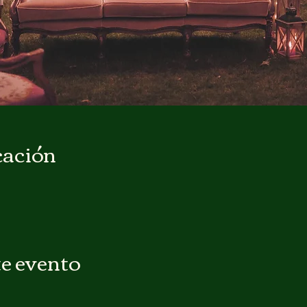
cación
e evento