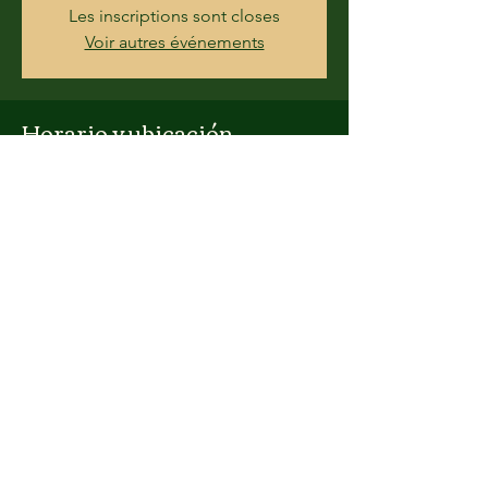
Les inscriptions sont closes
Voir autres événements
Horario y ubicación
18 dic 2019, 9:00 – 17:00
26 Boulevard Heurteloup, 37000 Tours,
France
Compartir este evento