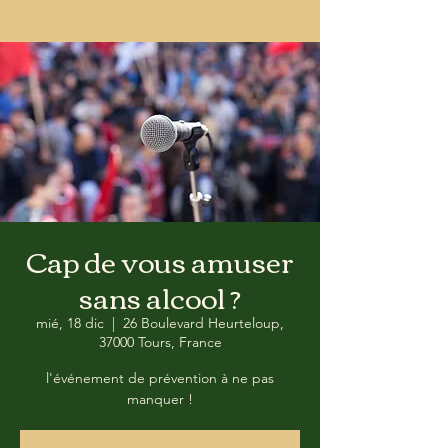
Cap de vous amuser
sans alcool ?
mié, 18 dic
  |  
26 Boulevard Heurteloup,
37000 Tours, France
l'événement de prévention à ne pas
manquer !