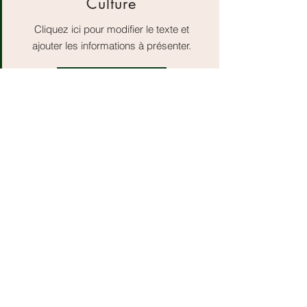
Culture
Cliquez ici pour modifier le texte et
ajouter les informations à présenter.
Lifestyle
Cliquez ici pour modifier le texte et
ajouter les informations à présenter.