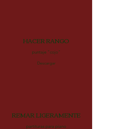
HACER RANGO
puntaje "cojo"
Descargar
REMAR LIGERAMENTE
partituras para piano